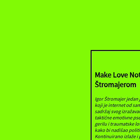
Make Love Not 
Štromajerom
Igor Štromajer jedan 
koji je internet od sa
sadržaj svog izražavan
taktične emotivne pse
gerilu i traumatske l
kako bi nadišao polit
Kontinuirano izlaže i 