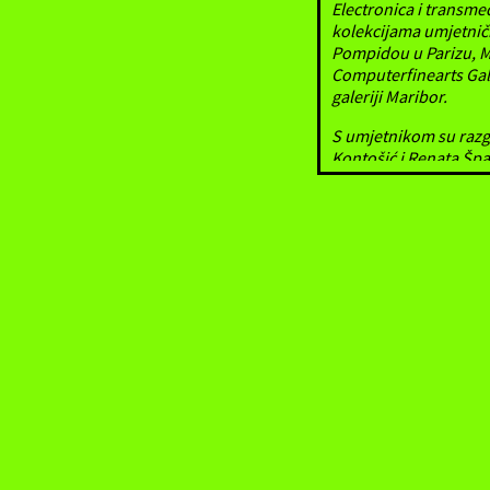
Electronica i transmed
kolekcijama umjetničk
Pompidou u Parizu, M
Computerfinearts Gal
galeriji Maribor.
S umjetnikom su razgo
Kontošić i Renata Š
sudjelovanja na izložb
projekta net.cube.
Možeš li nam iz pers
internetske umjetnič
pokreta 90-ih?
Igor Štromajer
: Moje 
pionira net arta, koji 
net.artom prve polovi
iskreno divim umjetni
moje bake i djedove. N
zapravo neki oblik po
takva ogromna razlika
tih živjeli smo u umje